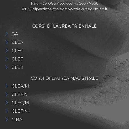
Fax: +39 085 4537639 - 7565 - 7956
PEC:
dipartimento.economia@pec.unich.it
CORSI DI LAUREA TRIENNALE
BA
CLEA
CLEC
CLEF
CLEII
CORSI DI LAUREA MAGISTRALE
CLEA/M
CLEBA
CLEC/M
CLEF/M
MBA