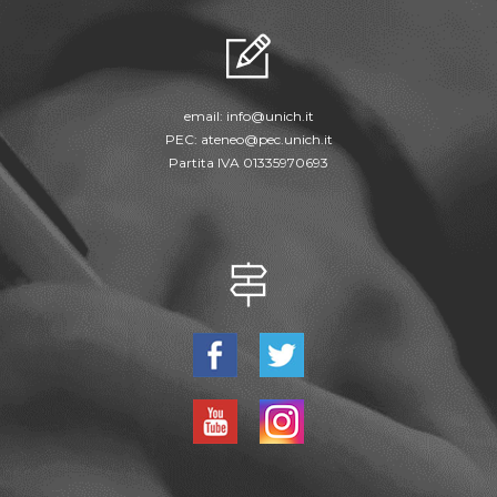
email:
info@unich.it
PEC:
ateneo@pec.unich.it
Partita IVA 01335970693